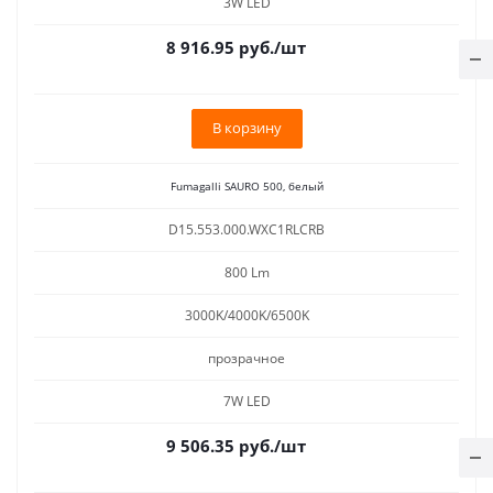
3W LED
8 916.95
руб.
/шт
В корзину
Fumagalli SAURO 500, белый
D15.553.000.WXC1RLCRB
800 Lm
3000K/4000K/6500K
прозрачное
7W LED
9 506.35
руб.
/шт