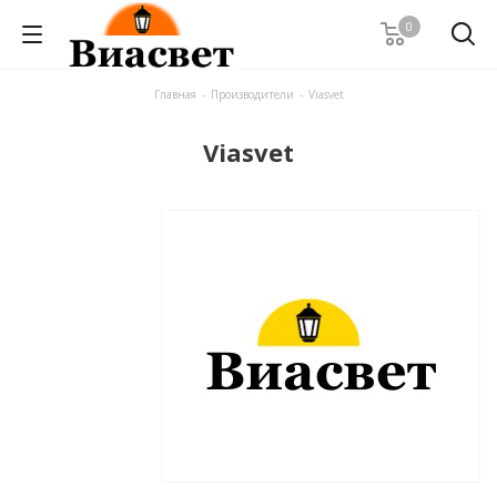
0
Главная
-
Производители
-
Viasvet
Viasvet