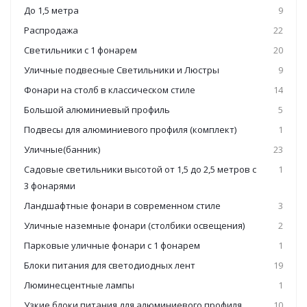
До 1,5 метра
9
Распродажа
22
Светильники с 1 фонарем
20
Уличные подвесные Светильники и Люстры
9
Фонари на столб в классическом стиле
14
Большой алюминиевый профиль
5
Подвесы для алюминиевого профиля (комплект)
1
Уличные(банник)
23
Садовые светильники высотой от 1,5 до 2,5 метров с
1
3 фонарями
Ландшафтные фонари в современном стиле
3
Уличные наземные фонари (столбики освещения)
2
Парковые уличные фонари c 1 фонарем
1
Блоки питания для светодиодных лент
19
Люминесцентные лампы
1
Узкие блоки питания для алюминиевого профиля
10